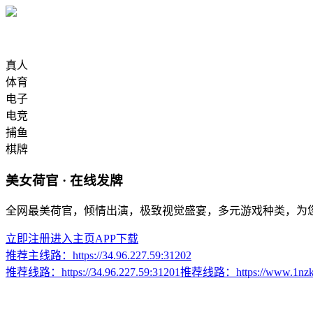
真人
体育
电子
电竞
捕鱼
棋牌
美女荷官 · 在线发牌
全网最美荷官，倾情出演，极致视觉盛宴，多元游戏种类，为
立即注册
进入主页
APP下载
推荐主线路：
https://34.96.227.59:31202
推荐线路：
https://34.96.227.59:31201
推荐线路：
https://www.1nz