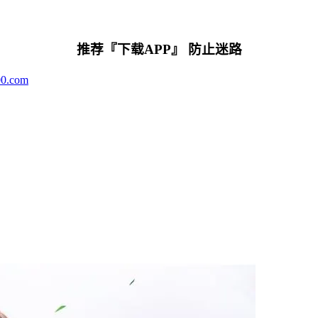
推荐『下载APP』 防止迷路
00.com