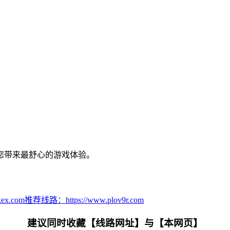
您带来最舒心的游戏体验。
kex.com
推荐线路：
https://www.plov9r.com
建议同时收藏【线路网址】与【本网页】