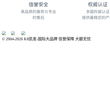
© 2004-
2026
K8凯发-国际大品牌 信誉保障 大额无忧