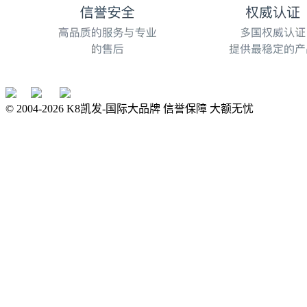
© 2004-
2026
K8凯发-国际大品牌 信誉保障 大额无忧