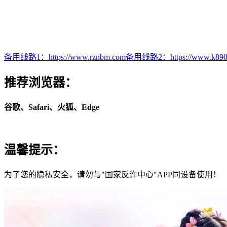
备用线路
1
：
https://www.rznbm.com
备用线路
2
：
https://www.k89
推荐浏览器：
谷歌、Safari、火狐、Edge
温馨提示：
为了您的隐私安全，请勿与"国家反诈中心"APP同设备使用！