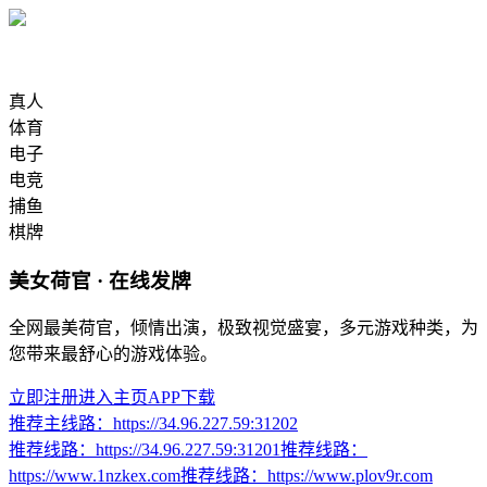
真人
体育
电子
电竞
捕鱼
棋牌
美女荷官 · 在线发牌
全网最美荷官，倾情出演，极致视觉盛宴，多元游戏种类，为
您带来最舒心的游戏体验。
立即注册
进入主页
APP下载
推荐主线路：
https://34.96.227.59:31202
推荐线路：
https://34.96.227.59:31201
推荐线路：
https://www.1nzkex.com
推荐线路：
https://www.plov9r.com