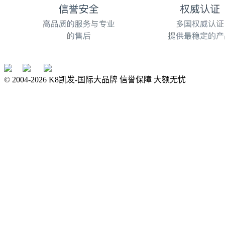
© 2004-
2026
K8凯发-国际大品牌 信誉保障 大额无忧