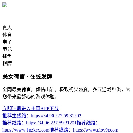
真人
体育
电子
电竞
捕鱼
棋牌
美女荷官 · 在线发牌
全网最美荷官，倾情出演，极致视觉盛宴，多元游戏种类，为
您带来最舒心的游戏体验。
立即注册
进入主页
APP下载
推荐主线路：
https://34.96.227.59:31202
推荐线路：
https://34.96.227.59:31201
推荐线路：
https://www.1nzkex.com
推荐线路：
https://www.plov9r.com