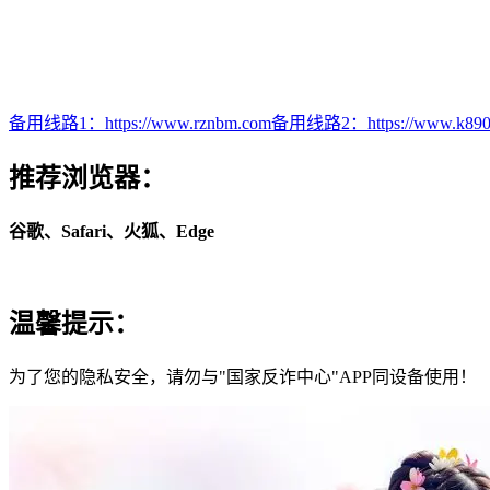
备用线路
1
：
https://www.rznbm.com
备用线路
2
：
https://www.k89
推荐浏览器：
谷歌、Safari、火狐、Edge
温馨提示：
为了您的隐私安全，请勿与"国家反诈中心"APP同设备使用！