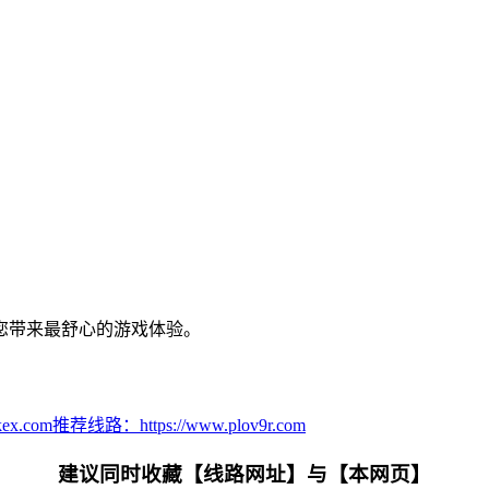
您带来最舒心的游戏体验。
kex.com
推荐线路：
https://www.plov9r.com
建议同时收藏【线路网址】与【本网页】