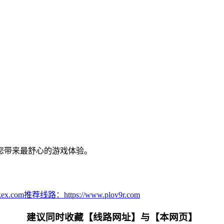
您带来最舒心的游戏体验。
kex.com
推荐线路：
https://www.plov9r.com
建议同时收藏【线路网址】与【本网页】