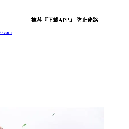
推荐『下载APP』 防止迷路
00.com