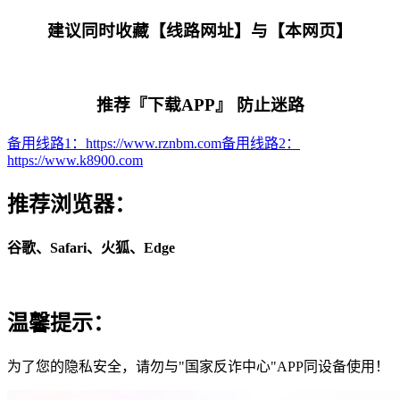
建议同时收藏【线路网址】与【本网页】
推荐『下载APP』 防止迷路
备用线路
1
：
https://www.rznbm.com
备用线路
2
：
https://www.k8900.com
推荐浏览器：
谷歌、Safari、火狐、Edge
温馨提示：
为了您的隐私安全，请勿与"国家反诈中心"APP同设备使用！