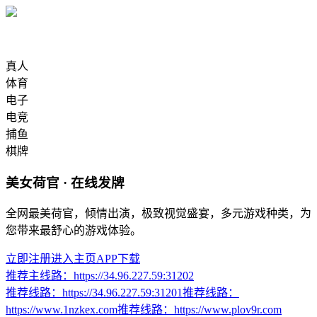
真人
体育
电子
电竞
捕鱼
棋牌
美女荷官 · 在线发牌
全网最美荷官，倾情出演，极致视觉盛宴，多元游戏种类，为
您带来最舒心的游戏体验。
立即注册
进入主页
APP下载
推荐主线路：
https://34.96.227.59:31202
推荐线路：
https://34.96.227.59:31201
推荐线路：
https://www.1nzkex.com
推荐线路：
https://www.plov9r.com