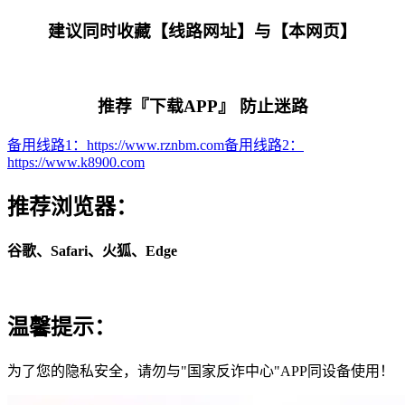
建议同时收藏【线路网址】与【本网页】
推荐『下载APP』 防止迷路
备用线路
1
：
https://www.rznbm.com
备用线路
2
：
https://www.k8900.com
推荐浏览器：
谷歌、Safari、火狐、Edge
温馨提示：
为了您的隐私安全，请勿与"国家反诈中心"APP同设备使用！