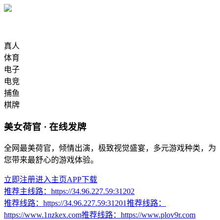
真人
体育
电子
电竞
捕鱼
棋牌
美女荷官 · 在线发牌
全网最美荷官，倾情出演，极致视觉盛宴，多元游戏种类，为
您带来最舒心的游戏体验。
立即注册
进入主页
APP下载
推荐主线路：
https://34.96.227.59:31202
推荐线路：
https://34.96.227.59:31201
推荐线路：
https://www.1nzkex.com
推荐线路：
https://www.plov9r.com