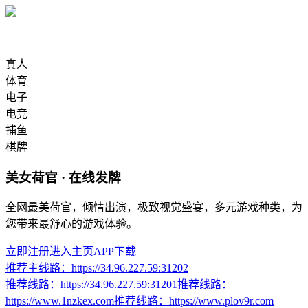
真人
体育
电子
电竞
捕鱼
棋牌
美女荷官 · 在线发牌
全网最美荷官，倾情出演，极致视觉盛宴，多元游戏种类，为
您带来最舒心的游戏体验。
立即注册
进入主页
APP下载
推荐主线路：
https://34.96.227.59:31202
推荐线路：
https://34.96.227.59:31201
推荐线路：
https://www.1nzkex.com
推荐线路：
https://www.plov9r.com