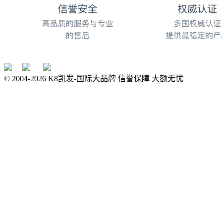
© 2004-
2026
K8凯发-国际大品牌 信誉保障 大额无忧