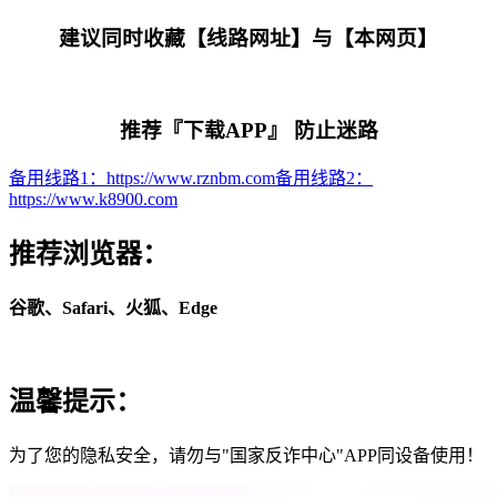
建议同时收藏【线路网址】与【本网页】
推荐『下载APP』 防止迷路
备用线路
1
：
https://www.rznbm.com
备用线路
2
：
https://www.k8900.com
推荐浏览器：
谷歌、Safari、火狐、Edge
温馨提示：
为了您的隐私安全，请勿与"国家反诈中心"APP同设备使用！