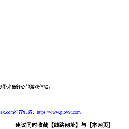
您带来最舒心的游戏体验。
kex.com
推荐线路：
https://www.plov9r.com
建议同时收藏【线路网址】与【本网页】