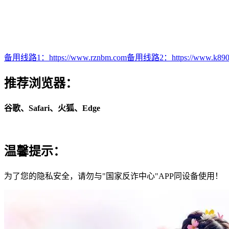
备用线路
1
：
https://www.rznbm.com
备用线路
2
：
https://www.k89
推荐浏览器：
谷歌、Safari、火狐、Edge
温馨提示：
为了您的隐私安全，请勿与"国家反诈中心"APP同设备使用！