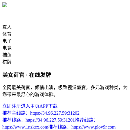
真人
体育
电子
电竞
捕鱼
棋牌
美女荷官 · 在线发牌
全网最美荷官，倾情出演，极致视觉盛宴，多元游戏种类，为
您带来最舒心的游戏体验。
立即注册
进入主页
APP下载
推荐主线路：
https://34.96.227.59:31202
推荐线路：
https://34.96.227.59:31201
推荐线路：
https://www.1nzkex.com
推荐线路：
https://www.plov9r.com