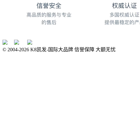
© 2004-
2026
K8凯发-国际大品牌 信誉保障 大额无忧